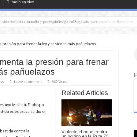
Radio en Vivo
a sido rociado con nafta y prendido fuego en San Luis
a presión para frenar la ley y se vienen más pañuelazos
umenta la presión para frenar
más pañuelazos
ias
Leave a comment
360 Views
Related Articles
stuvo Michetti. El obispo
tida eclesiástica se dio en
bestida contra la
Violento choque contra
un bovino en la Ruta 70: