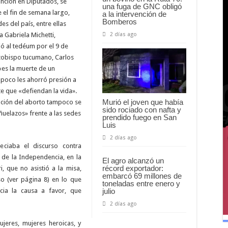
anción en Diputados, se
una fuga de GNC obligó
 el fin de semana largo,
a la intervención de
Bomberos
s del país, entre ellas
2 días ago
a Gabriela Michetti,
ió al tedéum por el 9 de
rzobispo tucumano, Carlos
«es la muerte de un
mpoco les ahorró presión a
te que «defiendan la vida».
Murió el joven que había
ación del aborto tampoco se
sido rociado con nafta y
uelazos» frente a las sedes
prendido fuego en San
Luis
2 días ago
eciaba el discurso contra
ía de la Independencia, en la
El agro alcanzó un
récord exportador:
, que no asistió a la misa,
embarcó 69 millones de
so (ver página 8) en lo que
toneladas entre enero y
julio
ia la causa a favor, que
2 días ago
ujeres, mujeres heroicas, y