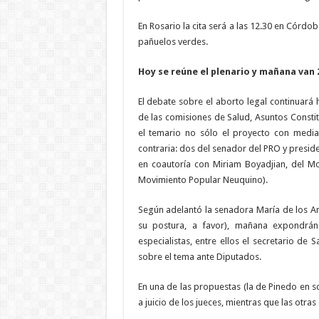
En Rosario la cita será a las 12.30 en Córd
pañuelos verdes.
Hoy se reúne el plenario y mañana van 
El debate sobre el aborto legal continuará
de las comisiones de Salud, Asuntos Constit
el temario no sólo el proyecto con media
contraria: dos del senador del PRO y preside
en coautoría con Miriam Boyadjian, del Mo
Movimiento Popular Neuquino).
Según adelantó la senadora María de los An
su postura, a favor), mañana expondrán
especialistas, entre ellos el secretario de
sobre el tema ante Diputados.
En una de las propuestas (la de Pinedo en s
a juicio de los jueces, mientras que las otr