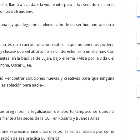
llo, llamó a «cuidar» la vida e interpeló a los senadores con el
no nos defrauden».
na ley que legitime la eliminación de un ser humano por otro
, es otro cuerpo, otra vida sobre la que no tenemos poder»,
s y chicas» que «el aborto no es un derecho, sino un drama». Con
ntes, en la basílica de Luján, bajo el lema «Misa por la vida», el
ntina, Oscar Ojea.
idió «encontrar soluciones nuevas y creativas para que ninguna
 es solución para nadie».
que brega por la legalización del aborto tampoco se quedará
 frente a las sedes de la CGT en Rosario y Buenos Aires.
ción» expresada hace unos días por la central obrera por cómo
ización de esa práctica quirúrgica.