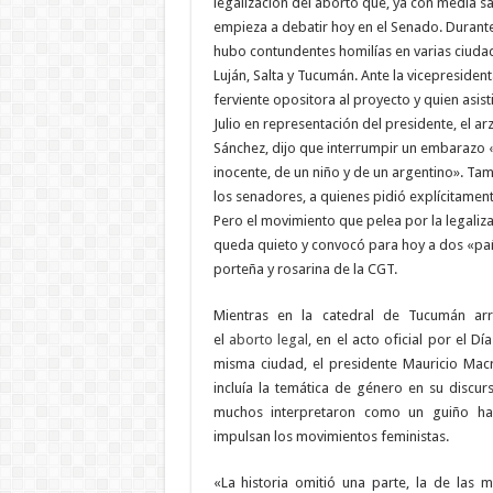
legalización del aborto que, ya con media s
empieza a debatir hoy en el Senado. Durante
hubo contundentes homilías en varias ciudade
Luján, Salta y Tucumán. Ante la vicepresident
ferviente opositora al proyecto y quien asist
Julio en representación del presidente, el a
Sánchez, dijo que interrumpir un embarazo 
inocente, de un niño y de un argentino». Ta
los senadores, a quienes pidió explícitamen
Pero el movimiento que pelea por la legaliz
queda quieto y convocó para hoy a dos «pañ
porteña y rosarina de la CGT.
Mientras en la catedral de Tucumán arr
el
aborto legal
, en el acto oficial por el D
misma ciudad, el presidente Mauricio Macri
incluía la temática de género en su discur
muchos interpretaron como un guiño hac
impulsan los movimientos feministas.
«La historia omitió una parte, la de las m