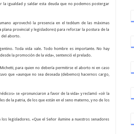
r la igualdad y saldar esta deuda que no podemos postergar
ucumano aprovechó la presencia en el tedéum de las máximas
 plana provincial y legisladores) para reforzar la postura de la
n del aborto.
gentino. Toda vida vale. Todo hombre es importante. No hay
 desde la promoción de la vida», sentenció el prelado.
ichetti, para quien no debería permitirse el aborto ni en caso
ostuvo que «aunque no sea deseada (debemos) hacernos cargo,
édicos» se «pronunciaron a favor de la vida» y reclamó «oír la
es de la patria, de los que están en el seno materno, y no de los
 los legisladores. «Que el Señor ilumine a nuestros senadores