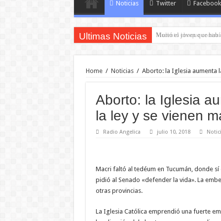
Noticias
Twitter
Facebook
Ultimas Noticias
Murió el joven que habí
Home
/
Noticias
/
Aborto: la Iglesia aumenta l
Aborto: la Iglesia a
la ley y se vienen 
Radio Angelica
julio 10, 2018
Notic
Macri faltó al tedéum en Tucumán, donde sí e
pidió al Senado «defender la vida». La embes
otras provincias.
La Iglesia Católica emprendió una fuerte em