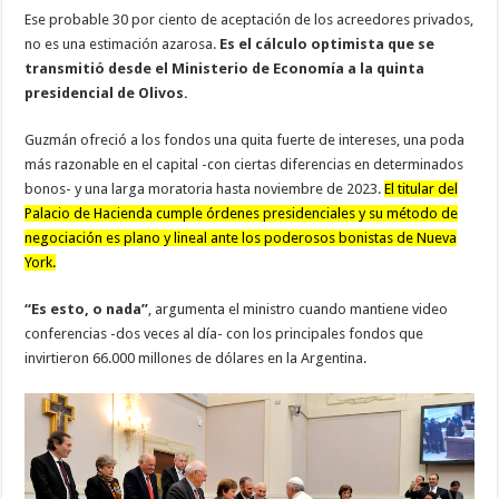
Ese probable 30 por ciento de aceptación de los acreedores privados,
no es una estimación azarosa.
Es el cálculo optimista que se
transmitió desde el Ministerio de Economía a la quinta
presidencial de Olivos.
Guzmán ofreció a los fondos una quita fuerte de intereses, una poda
más razonable en el capital -con ciertas diferencias en determinados
bonos- y una larga moratoria hasta noviembre de 2023.
El titular del
Palacio de Hacienda cumple órdenes presidenciales y su método de
negociación es plano y lineal ante los poderosos bonistas de Nueva
York.
“Es esto, o nada”
, argumenta el ministro cuando mantiene video
conferencias -dos veces al día- con los principales fondos que
invirtieron 66.000 millones de dólares en la Argentina.