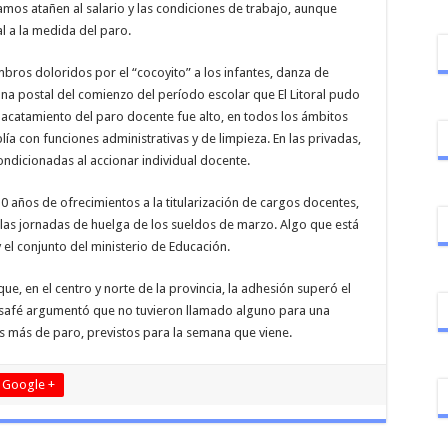
lamos atañen al salario y las condiciones de trabajo, aunque
l a la medida del paro.
bros doloridos por el “cocoyito” a los infantes, danza de
 Una postal del comienzo del período escolar que El Litoral pudo
l acatamiento del paro docente fue alto, en todos los ámbitos
lía con funciones administrativas y de limpieza. En las privadas,
condicionadas al accionar individual docente.
 años de ofrecimientos a la titularización de cargos docentes,
 las jornadas de huelga de los sueldos de marzo. Algo que está
y el conjunto del ministerio de Educación.
 en el centro y norte de la provincia, la adhesión superó el
msafé argumentó que no tuvieron llamado alguno para una
 más de paro, previstos para la semana que viene.
Google +