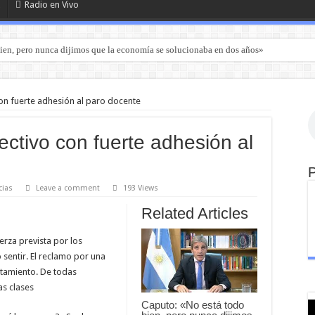
Radio en Vivo
ien, pero nunca dijimos que la economía se solucionaba en dos años»
con fuerte adhesión al paro docente
ectivo con fuerte adhesión al
cias
Leave a comment
193 Views
Related Articles
erza prevista por los
 sentir. El reclamo por una
atamiento. De todas
as clases
Caputo: «No está todo