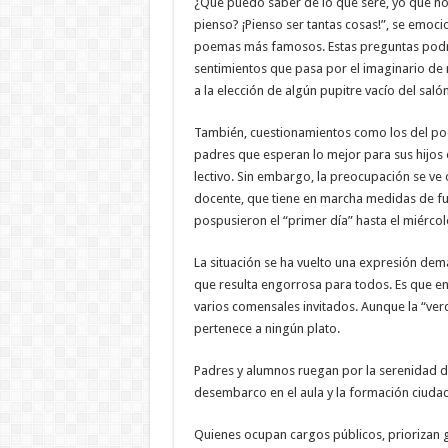
¿Qué puedo saber de lo que seré, yo que no 
pienso? ¡Pienso ser tantas cosas!”, se emoc
poemas más famosos. Estas preguntas podr
sentimientos que pasa por el imaginario de 
a la elección de algún pupitre vacío del salón
También, cuestionamientos como los del poe
padres que esperan lo mejor para sus hijos e
lectivo. Sin embargo, la preocupación se ve 
docente, que tiene en marcha medidas de fu
pospusieron el “primer día” hasta el miércol
La situación se ha vuelto una expresión dema
que resulta engorrosa para todos. Es que en
varios comensales invitados. Aunque la “ver
pertenece a ningún plato.
Padres y alumnos ruegan por la serenidad de
desembarco en el aula y la formación ciuda
Quienes ocupan cargos públicos, priorizan ga