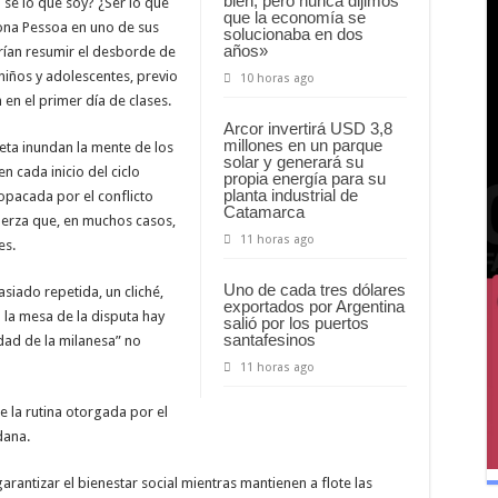
bien, pero nunca dijimos
sé lo que soy? ¿Ser lo que
que la economía se
iona Pessoa en uno de sus
solucionaba en dos
años»
ían resumir el desborde de
niños y adolescentes, previo
10 horas ago
 en el primer día de clases.
Arcor invertirá USD 3,8
millones en un parque
ta inundan la mente de los
solar y generará su
n cada inicio del ciclo
propia energía para su
planta industrial de
opacada por el conflicto
Catamarca
erza que, en muchos casos,
11 horas ago
es.
Uno de cada tres dólares
siado repetida, un cliché,
exportados por Argentina
 la mesa de la disputa hay
salió por los puertos
santafesinos
dad de la milanesa” no
11 horas ago
 la rutina otorgada por el
dana.
rantizar el bienestar social mientras mantienen a flote las