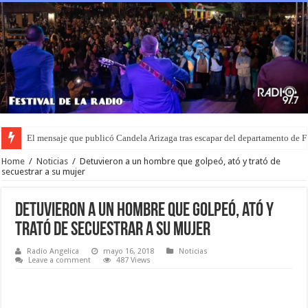
El mensaje que publicó Candela Arizaga tras escapar del departamento de
Recuperaron una camioneta robada en Lehmann y una moto sustraída en u
Home
/
Noticias
/
Detuvieron a un hombre que golpeó, ató y trató de
secuestrar a su mujer
Detuvieron a un hombre que golpeó, ató y
trató de secuestrar a su mujer
Radio Angelica
mayo 16, 2018
Noticias
Leave a comment
487 Views