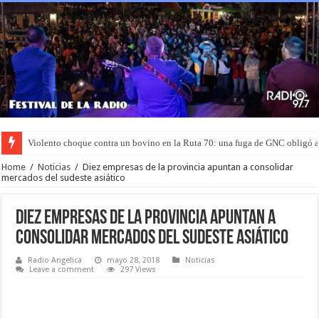
Violento choque contra un bovino en la Ruta 70: una fuga de GNC obligó 
Murió el joven que había sido rociado con nafta y prendido fuego en San L
Home
/
Noticias
/
Diez empresas de la provincia apuntan a consolidar
mercados del sudeste asiático
Diez empresas de la provincia apuntan a
consolidar mercados del sudeste asiático
Radio Angelica
mayo 28, 2018
Noticias
Leave a comment
297 Views