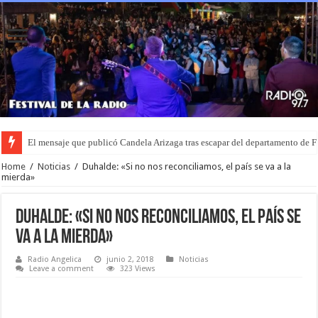
El mensaje que publicó Candela Arizaga tras escapar del departamento de
Recuperaron una camioneta robada en Lehmann y una moto sustraída en u
Home
/
Noticias
/
Duhalde: «Si no nos reconciliamos, el país se va a la
mierda»
Duhalde: «Si no nos reconciliamos, el país se
va a la mierda»
Radio Angelica
junio 2, 2018
Noticias
Leave a comment
323 Views