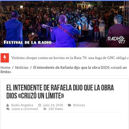
Violento choque contra un bovino en la Ruta 70: una fuga de GNC obligó 
Home
/
Noticias
/
El intendente de Rafaela dijo que la obra DIOS «cruzó un
límite»
El intendente de Rafaela dijo que la obra
DIOS «cruzó un límite»
Radio Angelica
julio 24, 2018
Noticias
Leave a comment
243 Views