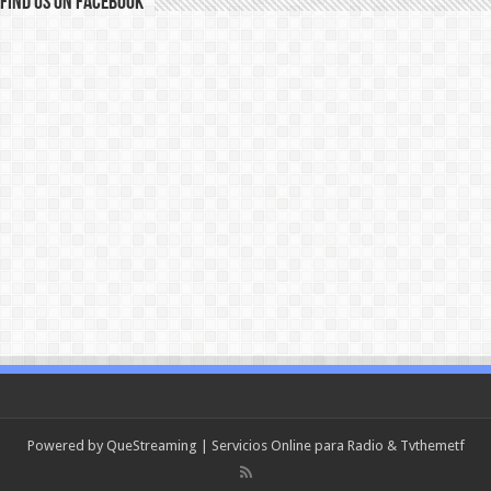
Find us on Facebook
Powered by
QueStreaming
| Servicios Online para Radio & Tv
themetf