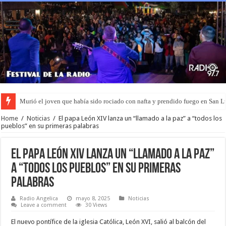
Murió el joven que había sido rociado con nafta y prendido fuego en San L
El agro alcanzó un récord exportador: embarcó 69 millones de toneladas ent
Home
/
Noticias
/
El papa León XIV lanza un “llamado a la paz” a “todos los
pueblos” en su primeras palabras
El papa León XIV lanza un “llamado a la paz”
a “todos los pueblos” en su primeras
palabras
Radio Angelica
mayo 8, 2025
Noticias
Leave a comment
30 Views
El nuevo pontífice de la iglesia Católica, León XVI, salió al balcón del