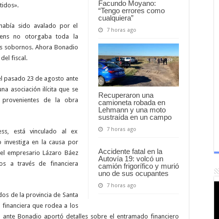
Facundo Moyano:
tidos».
“Tengo errores como
cualquiera”
había sido avalado por el
7 horas ago
rens no otorgaba toda la
os sobornos. Ahora Bonadio
el fiscal.
 el pasado 23 de agosto ante
na asociación ilícita que se
Recuperaron una
 provenientes de la obra
camioneta robada en
Lehmann y una moto
sustraída en un campo
7 horas ago
ess, está vinculado al ex
o investiga en la causa por
Accidente fatal en la
 el empresario Lázaro Báez
Autovía 19: volcó un
os a través de financiera
camión frigorífico y murió
uno de sus ocupantes
7 horas ago
dos de la provincia de Santa
a financiera que rodea a los
ia ante Bonadio aportó detalles sobre el entramado financiero