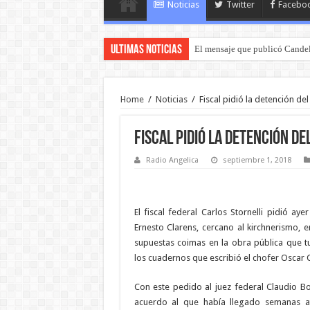
Noticias
Twitter
Facebo
Ultimas Noticias
El mensaje que publicó Candel
Home
/
Noticias
/
Fiscal pidió la detención del
Fiscal pidió la detención de
Radio Angelica
septiembre 1, 2018
El fiscal federal Carlos Stornelli pidió aye
Ernesto Clarens, cercano al kirchnerismo, 
supuestas coimas en la obra pública que 
los cuadernos que escribió el chofer Oscar 
Con este pedido al juez federal Claudio Bon
acuerdo al que había llegado semanas at