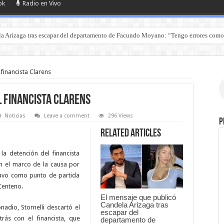
ok
Radio en Vivo
a Arizaga tras escapar del departamento de Facundo Moyano: “Tengo errores como
 financista Clarens
l financista Clarens
Noticias
Leave a comment
296 Views
P
Related Articles
r la detención del financista
en el marco de la causa por
tuvo como punto de partida
Centeno.
El mensaje que publicó
Candela Arizaga tras
adio, Stornelli descartó el
escapar del
rás con el financista, que
departamento de