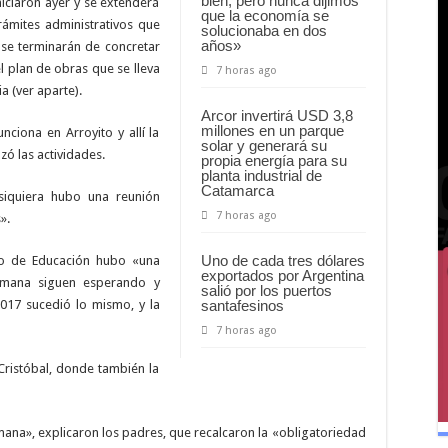
bien, pero nunca dijimos
iciaron ayer y se extenderá
que la economía se
rámites administrativos que
solucionaba en dos
años»
 se terminarán de concretar
 plan de obras que se lleva
7 horas ago
a (ver aparte).
Arcor invertirá USD 3,8
millones en un parque
ciona en Arroyito y allí la
solar y generará su
zó las actividades.
propia energía para su
planta industrial de
Catamarca
 siquiera hubo una reunión
7 horas ago
».
Uno de cada tres dólares
rio de Educación hubo «una
exportados por Argentina
emana siguen esperando y
salió por los puertos
santafesinos
2017 sucedió lo mismo, y la
7 horas ago
 Cristóbal, donde también la
ana», explicaron los padres, que recalcaron la «obligatoriedad