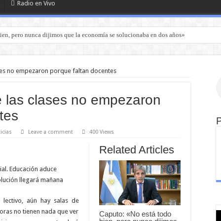
Radio en Vivo
ien, pero nunca dijimos que la economía se solucionaba en dos años»
ses no empezaron porque faltan docentes
 las clases no empezaron
tes
icias
Leave a comment
400 Views
Related Articles
cial. Educación aduce
olución llegará mañana
 lectivo, aún hay salas de
moras no tienen nada que ver
Caputo: «No está todo