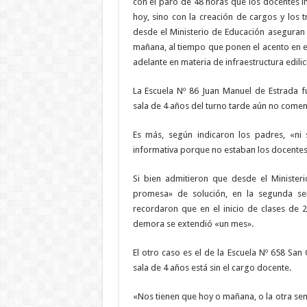
con el paro de 48 horas que los docentes in
hoy, sino con la creación de cargos y los t
desde el Ministerio de Educación aseguran
mañana, al tiempo que ponen el acento en el
adelante en materia de infraestructura edilici
La Escuela Nº 86 Juan Manuel de Estrada fun
sala de 4 años del turno tarde aún no comen
Es más, según indicaron los padres, «ni
informativa porque no estaban los docentes
Si bien admitieron que desde el Ministe
promesa» de solución, en la segunda s
recordaron que en el inicio de clases de 
demora se extendió «un mes».
El otro caso es el de la Escuela Nº 658 San
sala de 4 años está sin el cargo docente.
«Nos tienen que hoy o mañana, o la otra sem