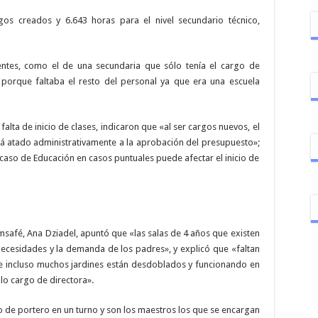
gos creados y 6.643 horas para el nivel secundario técnico,
ntes, como el de una secundaria que sólo tenía el cargo de
 porque faltaba el resto del personal ya que era una escuela
alta de inicio de clases, indicaron que «al ser cargos nuevos, el
tá atado administrativamente a la aprobación del presupuesto»;
l caso de Educación en casos puntuales puede afectar el inicio de
 Amsafé, Ana Dziadel, apuntó que «las salas de 4 años que existen
 necesidades y la demanda de los padres», y explicó que «faltan
os e incluso muchos jardines están desdoblados y funcionando en
ólo cargo de directora».
o de portero en un turno y son los maestros los que se encargan