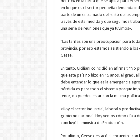
del 10% en la tarifa que se aplica para el sec
en lo que es el sector pequeña demanda indus
parte de un entramado del resto de las emp
través de esta medida y que seguimos traba
una serie de reuniones que ya tuvimos».
“Las tarifas son una preocupación para toda
provincia, por eso estamos asistiendo a los 
Gesse.
En tanto, Ciciliani coincidió en afirmar: “No
que este país no hizo en 15 años, el gradual
debe entender lo que es la emergencia agro
pérdida es para todo el sistema porque impa
tenor, no pueden estar con la misma polític
«Hoy el sector industrial, laboral y product
gobierno nacional. Hoy vemos cómo día a día 
concluyó la ministra de Producción.
Por último, Geese destacó el encuentro con 