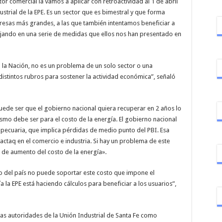
tor comercial la vamos a aplicar con retroactividad al 1 de abril
trial de la EPE. Es un sector que es bimestral y que forma
resas más grandes, a las que también intentamos beneficiar a
jando en una serie de medidas que ellos nos han presentado en
 la Nación, no es un problema de un solo sector o una
distintos rubros para sostener la actividad económica”, señaló
 puede ser que el gobierno nacional quiera recuperar en 2 años lo
ismo debe ser para el costo de la energía. El gobierno nacional
pecuaria, que implica pérdidas de medio punto del PBI. Esa
ctaq en el comercio e industria. Si hay un problema de este
a de aumento del costo de la energía».
ivo del país no puede soportar este costo que impone el
la EPE está haciendo cálculos para beneficiar a los usuarios”,
las autoridades de la Unión Industrial de Santa Fe como