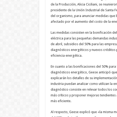
de la Producción, Alicia Ciciliani, se reuniero
presidente de la Unión Industrial de Santa Fe
del organismo, para anunciar medidas que b
afectado por el aumento del costo de la ene
Las medidas consisten en la bonificación del
eléctrica para las pequeñas demandas industr
de abril, subsidios del 50% para las empresa
diagnósticos energéticos y nuevos créditos 
eficiencia energética.
En cuanto a las bonificaciones del 50% para l
diagnósticos energético, Geese anticipó qu
explicarán los detalles de su implementación.
industria puedan analizar como utilizan la en
diagnóstico consiste en relevar todos los c
más críticos y proponer mejoras tendientes
más eficiente.
Al respecto, Geese explicó que «la misma m