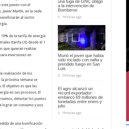
una fuga de GNC obligó
n este jueves con el
a la intervención de
Bomberos
, Javier Martín, en la sede
19 horas ago
eneficiarán al sector
rgía.
 10% de la tarifa de energía
iales (tarifa UI) desde el 1
s que quieran realizar
para inversiones en
Murió el joven que había
sido rociado con nafta y
prendido fuego en San
Luis
a realización de los
19 horas ago
e la próxima semana se
 El objetivo es que las
El agro alcanzó un
ergía en sus procesos. El
récord exportador:
embarcó 69 millones de
onsumos, detectar los puntos
toneladas entre enero y
 a lograr un consumo y uso
julio
19 horas ago
edida de una bonificación