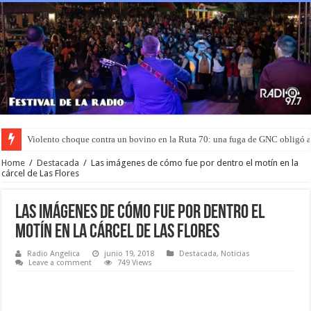
Violento choque contra un bovino en la Ruta 70: una fuga de GNC obligó 
Home
/
Destacada
/
Las imágenes de cómo fue por dentro el motín en la
cárcel de Las Flores
Las imágenes de cómo fue por dentro el
motín en la cárcel de Las Flores
Radio Angelica
junio 19, 2018
Destacada
,
Noticias
Leave a comment
749 Views