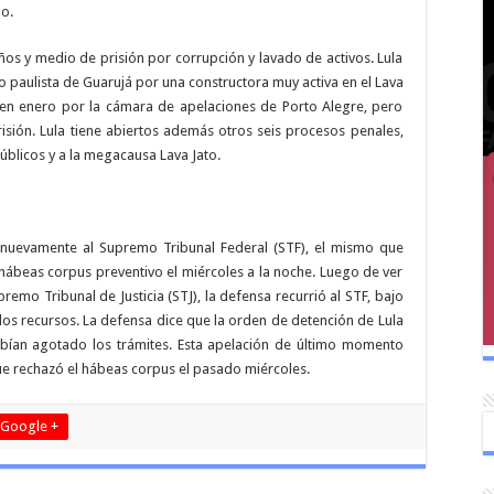
o.
ños y medio de prisión por corrupción y lavado de activos. Lula
io paulista de Guarujá por una constructora muy activa en el Lava
a en enero por la cámara de apelaciones de Porto Alegre, pero
isión. Lula tiene abiertos además otros seis procesos penales,
úblicos y a la megacausa Lava Jato.
 nuevamente al Supremo Tribunal Federal (STF), el mismo que
hábeas corpus preventivo el miércoles a la noche. Luego de ver
remo Tribunal de Justicia (STJ), la defensa recurrió al STF, bajo
os recursos. La defensa dice que la orden de detención de Lula
abían agotado los trámites. Esta apelación de último momento
que rechazó el hábeas corpus el pasado miércoles.
Google +