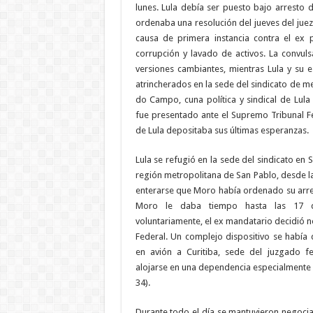
lunes. Lula debía ser puesto bajo arresto 
ordenaba una resolución del jueves del juez
causa de primera instancia contra el ex
corrupción y lavado de activos. La convul
versiones cambiantes, mientras Lula y su 
atrincherados en la sede del sindicato de m
do Campo, cuna política y sindical de Lul
fue presentado ante el Supremo Tribunal Fe
de Lula depositaba sus últimas esperanzas.
Lula se refugió en la sede del sindicato e
región metropolitana de San Pablo, desde la
enterarse que Moro había ordenado su arre
Moro le daba tiempo hasta las 17 d
voluntariamente, el ex mandatario decidió no
Federal. Un complejo dispositivo se había d
en avión a Curitiba, sede del juzgado f
alojarse en una dependencia especialmente 
34).
Durante todo el día se mantuvieron negoci