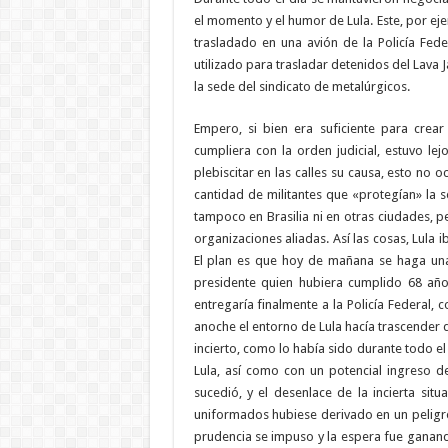
el momento y el humor de Lula. Este, por ej
trasladado en una avión de la Policía Fed
utilizado para trasladar detenidos del Lava 
la sede del sindicato de metalúrgicos.
Empero, si bien era suficiente para crea
cumpliera con la orden judicial, estuvo le
plebiscitar en las calles su causa, esto no 
cantidad de militantes que «protegían» la s
tampoco en Brasilia ni en otras ciudades, p
organizaciones aliadas. Así las cosas, Lula i
El plan es que hoy de mañana se haga una 
presidente quien hubiera cumplido 68 añ
entregaría finalmente a la Policía Federal,
anoche el entorno de Lula hacía trascender 
incierto, como lo había sido durante todo e
Lula, así como con un potencial ingreso de
sucedió, y el desenlace de la incierta sit
uniformados hubiese derivado en un peligros
prudencia se impuso y la espera fue ganand