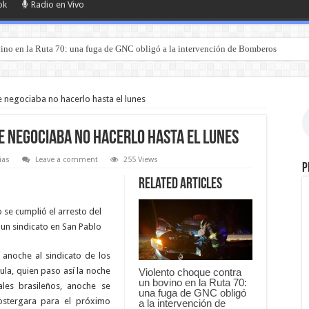
ok
Radio en Vivo
ino en la Ruta 70: una fuga de GNC obligó a la intervención de Bomberos
e negociaba no hacerlo hasta el lunes
e negociaba no hacerlo hasta el lunes
ias
Leave a comment
255 Views
P
Related Articles
 se cumplió el arresto del
 un sindicato en San Pablo
ó anoche al sindicato de los
ula, quien paso así la noche
Violento choque contra
un bovino en la Ruta 70:
ales brasileños, anoche se
una fuga de GNC obligó
ostergara para el próximo
a la intervención de