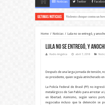
Noticias
Twitter
Facebo
Ultimas Noticias
Violento choque contra un bov
Home
/
Noticias
/
Lula no se entregó, y anoch
Lula no se entregó, y anoch
Radio Angelica
abril 7, 2018
Notic
Después de una larga jornada de tensión, no
ex presidente, quien seguía atrincherado en
La Policía Federal de Brasil (PF) no ingres
metalúrgicos de San Pablo para arrestar a L
en libertad. Asimismo, según varios port
negociaba incluso que la detención se p