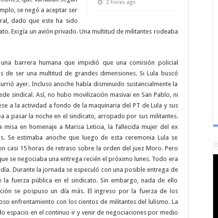
2 horas ago
emplo, se negó a aceptar ser
eral, dado que este ha sido
Jato. Exigía un avión privado. Una multitud de militantes rodeaba
r una barrera humana que impidió que una comisión policial
jos de ser una multitud de grandes dimensiones. Si Lula buscó
ocurrió ayer. Incluso anoche había disminuido sustancialmente la
ede sindical. Así, no hubo movilización masivai en San Pablo, ni
ese a la actividad a fondo de la maquinaria del PT de Lula y sus
ba a pasar la noche en el sindicato, arropado por sus militantes.
misa en homenaje a Marisa Leticia, la fallecida mujer del ex
os. Se estimaba anoche que luego de esta ceremonia Lula se
 con casi 15 horas de retraso sobre la orden del juez Moro. Pero
que se negociaba una entrega recién el próximo lunes. Todo era
l día. Durante la jornada se especuló con una posible entrega de
 la fuerza pública en el sindicato. Sin embargo, nada de ello
uación se pospuso un día más. El ingreso por la fuerza de los
o enfrentamiento con los cientos de militantes del lulismo. La
o espacio en el continuo ir y venir de negociaciones por medio