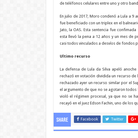
de teléfonos celulares entre uno y otro band
En julio de 2017, Moro condenó a Lula a 9 a
fue beneficiado con un triplex en el balnear
Jato, la OAS. Esta sentencia fue confimad
esta llevó la pena a 12 años y un mes de pr
casi todos vinculados a desvíos de fondos p
Ultimo recurso
La defensa de Lula da Silva apeló anoche
rechazó en votación dividida un recurso de 
rechazado ayer un recurso similar por el Sup
el argumento de que no se agotaron todos l
violó el régimen procesal, ya que no se h
recayó en el juez Edson Fachin, uno de los 
Facebook
Twitter
Share