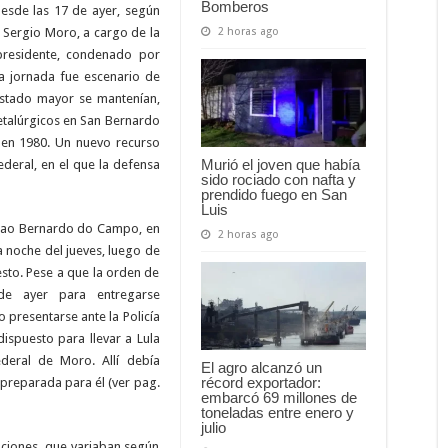
Bomberos
desde las 17 de ayer, según
2 horas ago
 Sergio Moro, a cargo de la
 presidente, condenado por
sa jornada fue escenario de
estado mayor se mantenían,
etalúrgicos en San Bernardo
a en 1980. Un nuevo recurso
Murió el joven que había
deral, en el que la defensa
sido rociado con nafta y
prendido fuego en San
Luis
n Sao Bernardo do Campo, en
2 horas ago
 noche del jueves, luego de
sto. Pese a que la orden de
e ayer para entregarse
 presentarse ante la Policía
ispuesto para llevar a Lula
ederal de Moro. Allí debía
El agro alcanzó un
récord exportador:
preparada para él (ver pag.
embarcó 69 millones de
toneladas entre enero y
julio
aciones, que variaban según