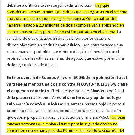
deberse a distintas causas según cada jurisdicción.
Hay que
considerar que hay un número de dosis que se registran en el sistema
unos días más tarde por la carga asincrónica. Por lo cual, podría
haberse llegado a 2,3 millones de dosis como se venía aplicando en
las semanas previas, pero aún no está impactado en el sistema.
La
cantidad de días efectivos en que los vacunatorios estuvieron
disponibles también podría haber influido. Pero consideramos que
esta semana es probable que el ritmo de aplicaciones siga con el
promedio de las últimas semanas de agosto que estuvo por encima
de los 2,3 millones de dosis”.
En la provincia de Buenos Aires, el 63,2% de la población total
ya tiene al menos una dosis contra el COVID-19. El 38,6% tiene
el esquema completo.
El jefe de asesores del Ministerio de Salud
de la provincia de Buenos Aires,
el sanitarista y epidemiólogo
Enio García contó a Infobae
: “La semana pasada bajó un poco el
promedio de las aplicaciones porque hubo lugares de vacunación
que debían prepararse para las elecciones primarias PASO.
También
muchas personas que tenían el turno para la segunda dosis y no
concurrieron la semana pasada. Estamos analizando la situación del