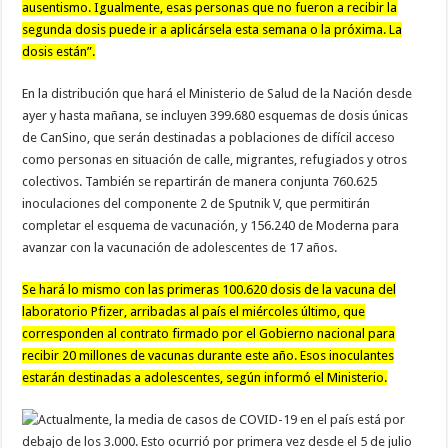
ausentismo. Igualmente, esas personas que no fueron a recibir la
segunda dosis puede ir a aplicársela esta semana o la próxima. La
dosis están”.
En la distribución que hará el Ministerio de Salud de la Nación desde
ayer y hasta mañana, se incluyen 399.680 esquemas de dosis únicas
de CanSino, que serán destinadas a poblaciones de difícil acceso
como personas en situación de calle, migrantes, refugiados y otros
colectivos. También se repartirán de manera conjunta 760.625
inoculaciones del componente 2 de Sputnik V, que permitirán
completar el esquema de vacunación, y 156.240 de Moderna para
avanzar con la vacunación de adolescentes de 17 años.
Se hará lo mismo con las primeras 100.620 dosis de la vacuna del
laboratorio Pfizer, arribadas al país el miércoles último, que
corresponden al contrato firmado por el Gobierno nacional para
recibir 20 millones de vacunas durante este año. Esos inoculantes
estarán destinadas a adolescentes, según informó el Ministerio.