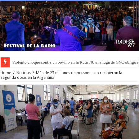
Murió el joven que había sido rociado con nafta y prendido fuego en San L
Home
/
Noticias
/
Más de 27 millones de personas no recibieron la
segunda dosis en la Argentina