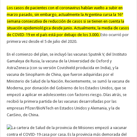
Los casos de pacientes con el coronavirus habían vuelto a subir en
marzo pasado, sin embargo, actualmente la Argentina cursa la 16°
semana consecutiva de reducción de casos si se tienen en cuenta la
situación epidemiológica desde junio. Actualmente, la media de casos
de COVID-19 en el país está por debajo de los 3.000.
Esto ocurrió por
primera vez desde el 5 de julio del 2020.
En el comienzo del plan, se incluyó las vacunas Sputnik V, del Instituto
Gamaleya de Rusia, la vacuna de la Universidad de Oxford y
AstraZeneca (con su versión Covishield producida en India), y la
vacuna de Sinopharm de China, que fueron adquiridas por el
Ministerio de Salud de la Nación. Recientemente, se sumó la vacuna de
Moderna, por donación del Gobierno de los Estados Unidos, que se
empezó a aplicar en adolescentes con factores riesgo. Días atrás, se
recibió la primera partida de las vacunas desarrolladas por las
empresas Pfizer/BioNTech en Estados Unidos y Alemania, y la de
CanSino, de China.