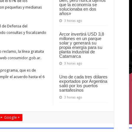
bien, pero nunca dijimos
ue el 61% de los
que la economía se
son pequeñas y medianas
solucionaba en dos
años»
3 horas ago
l de Defensa del
do consultas y fiscalizando
Arcor invertirá USD 3,8
millones en un parque
solar y generará su
propia energía para su
planta industrial de
 reclamo, la línea gratuita
Catamarca
a web
consumidor.gob.ar.
3 horas ago
l programa, que es de
Uno de cada tres dólares
mplir el acuerdo hasta el 6
exportados por Argentina
salió por los puertos
santafesinos
3 horas ago
Google +