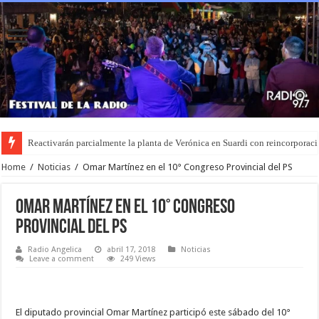
Reactivarán parcialmente la planta de Verónica en Suardi con reincorporaci
Zulma Lobato fue hallada en situación de calle en Entre Ríos: intentan cont
Home
/
Noticias
/
Omar Martínez en el 10° Congreso Provincial del PS
Omar Martínez en el 10° Congreso
Provincial del PS
Radio Angelica
abril 17, 2018
Noticias
Leave a comment
249 Views
El diputado provincial Omar Martínez participó este sábado del 10°