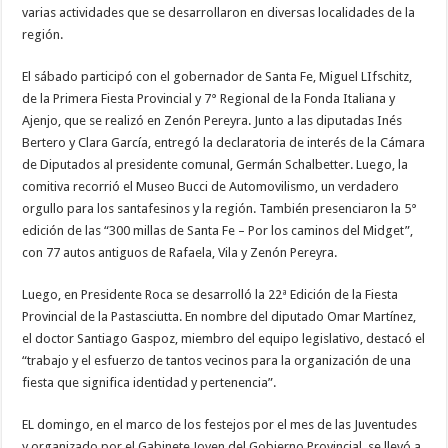
varias actividades que se desarrollaron en diversas localidades de la
región.
El sábado participó con el gobernador de Santa Fe, Miguel LIfschitz,
de la Primera Fiesta Provincial y 7° Regional de la Fonda Italiana y
Ajenjo, que se realizó en Zenón Pereyra. Junto a las diputadas Inés
Bertero y Clara García, entregó la declaratoria de interés de la Cámara
de Diputados al presidente comunal, Germán Schalbetter. Luego, la
comitiva recorrió el Museo Bucci de Automovilismo, un verdadero
orgullo para los santafesinos y la región. También presenciaron la 5°
edición de las “300 millas de Santa Fe – Por los caminos del Midget”,
con 77 autos antiguos de Rafaela, Vila y Zenón Pereyra.
Luego, en Presidente Roca se desarrolló la 22ª Edición de la Fiesta
Provincial de la Pastasciutta. En nombre del diputado Omar Martínez,
el doctor Santiago Gaspoz, miembro del equipo legislativo, destacó el
“trabajo y el esfuerzo de tantos vecinos para la organización de una
fiesta que significa identidad y pertenencia”.
EL domingo, en el marco de los festejos por el mes de las Juventudes
y organizado por el Gabinete Joven del Gobierno Provincial, se llevó a