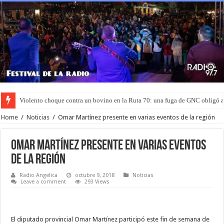
Violento choque contra un bovino en la Ruta 70: una fuga de GNC obligó 
Murió el joven que había sido rociado con nafta y prendido fuego en San L
Home
/
Noticias
/
Omar Martínez presente en varias eventos de la región
Omar Martínez presente en varias eventos
de la región
Radio Angelica
octubre 9, 2018
Noticias
Leave a comment
293 Views
El diputado provincial Omar Martínez participó este fin de semana de