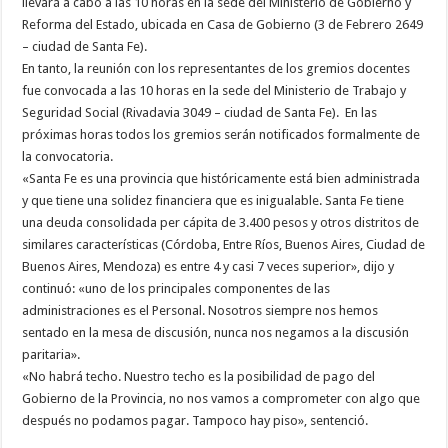
llevará a cabo a las 10 horas en la sede del Ministerio de Gobierno y
Reforma del Estado, ubicada en Casa de Gobierno (3 de Febrero 2649
– ciudad de Santa Fe).
En tanto, la reunión con los representantes de los gremios docentes
fue convocada a las 10 horas en la sede del Ministerio de Trabajo y
Seguridad Social (Rivadavia 3049 – ciudad de Santa Fe). En las
próximas horas todos los gremios serán notificados formalmente de
la convocatoria.
«Santa Fe es una provincia que históricamente está bien administrada
y que tiene una solidez financiera que es inigualable. Santa Fe tiene
una deuda consolidada per cápita de 3.400 pesos y otros distritos de
similares características (Córdoba, Entre Ríos, Buenos Aires, Ciudad de
Buenos Aires, Mendoza) es entre 4 y casi 7 veces superior», dijo y
continuó: «uno de los principales componentes de las
administraciones es el Personal. Nosotros siempre nos hemos
sentado en la mesa de discusión, nunca nos negamos a la discusión
paritaria».
«No habrá techo. Nuestro techo es la posibilidad de pago del
Gobierno de la Provincia, no nos vamos a comprometer con algo que
después no podamos pagar. Tampoco hay piso», sentenció.