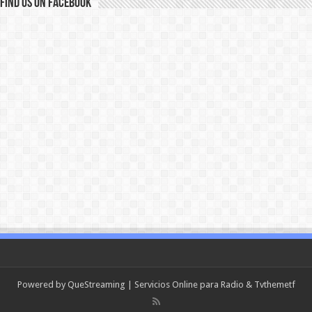
Find us on Facebook
Powered by
QueStreaming
| Servicios Online para Radio & Tv
themetf