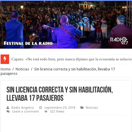
Caputo: «No está todo bien, pero nunca dijimos que la economía se soluci
Home
/
Noticias
/
Sin licencia correcta y sin habilitación, llevaba 17
pasajeros
Sin licencia correcta y sin habilitación,
llevaba 17 pasajeros
Radio Angelica
septiembre 29, 2018
Noticias
Leave a comment
522 Views