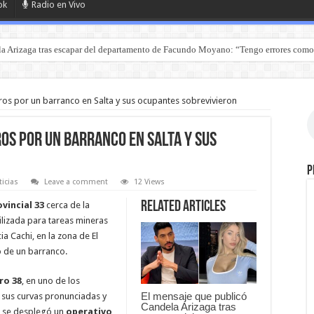
ok
Radio en Vivo
a Arizaga tras escapar del departamento de Facundo Moyano: “Tengo errores como
os por un barranco en Salta y sus ocupantes sobrevivieron
os por un barranco en Salta y sus
P
icias
Leave a comment
12 Views
Related Articles
vincial 33
cerca de la
lizada para tareas mineras
a Cachi, en la zona de El
o de un barranco.
ro 38
, en uno de los
El mensaje que publicó
 sus curvas pronunciadas y
Candela Arizaga tras
, se desplegó un
operativo