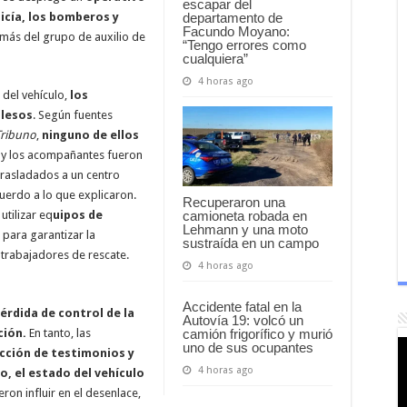
escapar del
departamento de
icía, los bomberos y
Facundo Moyano:
emás del grupo de auxilio de
“Tengo errores como
cualquiera”
4 horas ago
 del vehículo,
los
ilesos
. Según fuentes
Tribuno
,
ninguno de ellos
r y los acompañantes fueron
trasladados a un centro
cuerdo a lo que explicaron.
Recuperaron una
camioneta robada en
utilizar eq
uipos de
Lehmann y una moto
para garantizar la
sustraída en un campo
 trabajadores de rescate.
4 horas ago
Accidente fatal en la
érdida de control de la
Autovía 19: volcó un
camión frigorífico y murió
ción.
En tanto, las
uno de sus ocupantes
cción de testimonios y
4 horas ago
to, el estado del vehículo
ron influir en el desenlace,