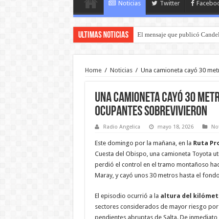
Noticias
Twitter
Facebo
Ultimas Noticias
El mensaje que publicó Candel
Home
/
Noticias
/
Una camioneta cayó 30 metr
Una camioneta cayó 30 metr
ocupantes sobrevivieron
Radio Angelica
mayo 18, 2026
Not
Este domingo por la mañana, en la
Ruta Pro
Cuesta del Obispo, una camioneta Toyota uti
perdió el control en el tramo montañoso haci
Maray, y cayó unos 30 metros hasta el fond
El episodio ocurrió a la
altura del kilómet
sectores considerados de mayor riesgo por
pendientes abruptas de Salta. De inmediato